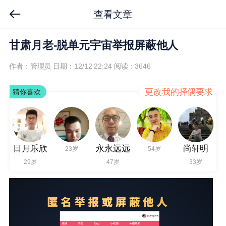
查看文章
甘肃月老-脱单元宇宙举报屏蔽他人
作者：管理员
日期：12/12 22:24
阅读：3646
更改我的择偶要求
猜你喜欢
日月乐欣
永永远远
尚轩明
23岁
54岁
29岁
47岁
33岁